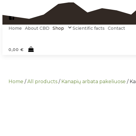
+370 682 57779
Home
About CBD
Shop
Scientific facts
Contact
0,00
€
Home
/
All products
/
Kanapių arbata pakeliuose
/ Ka