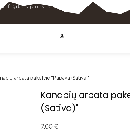
info@kanapinekrautuvele.lt
napių arbata pakelyje "Papaya (Sativa)"
Kanapių arbata pake
(Sativa)"
7,00
€