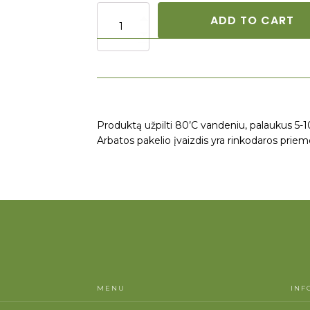
Kanapių
ADD TO CART
arbata
pakelyje
"Papaya
(Sativa)"
quantity
Produktą užpilti 80’C vandeniu, palaukus 5-1
Arbatos pakelio įvaizdis yra rinkodaros priem
MENU
INF