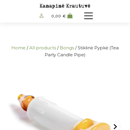
0,00
€
Home
/
All products
/
Bongs
/ Stiklinė Pypkė (Tea
Party Candle Pipe)