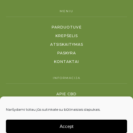
MENIU
PARDUOTUVĖ
KREPŠELIS
ATSISKAITYMAS
PASKYRA
KONTAKTAI
INFORMACIJA
APIE CBD
MOKSLINIAI FAKTAI
Naršydami toliau jūs sutinkate su būtinaisiais slapukais.
SĄLYGOS IR TAISYKLĖS
SLAPUKŲ POLITIKA
Accept
PRISTATYMO SĄLYGOS