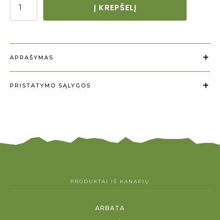
CBD
Į KREPŠELĮ
veido
prausiklis
kiekis
APRAŠYMAS
PRISTATYMO SĄLYGOS
PRODUKTAI IŠ KANAPIŲ
ARBATA