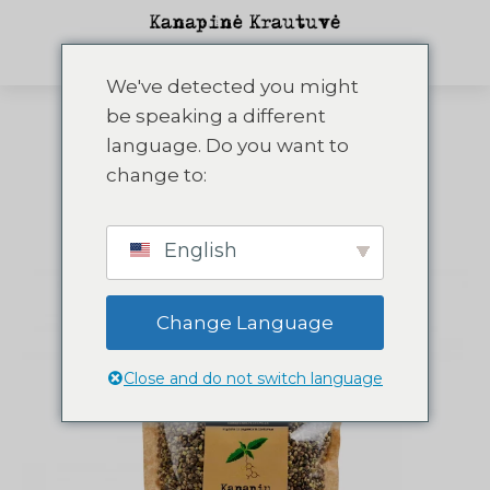
0,00
€
We've detected you might
be speaking a different
language. Do you want to
change to:
Pradžia
/
Visi produktai
/
Kanapių
sėklos
/ Nelūkštentos kanapių sėklos
English
Change Language
Close and do not switch language