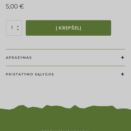
5,00
€
Nelūkštentos
Į KREPŠELĮ
kanapių
sėklos
kiekis
APRAŠYMAS
PRISTATYMO SĄLYGOS